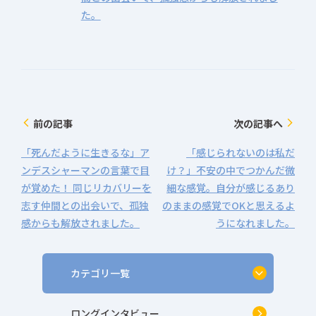
た。
前の記事
次の記事へ
arrow_back_ios
arrow_forward_ios
「死んだように生きるな」ア
「感じられないのは私だ
ンデスシャーマンの言葉で目
け？」不安の中でつかんだ微
が覚めた！ 同じリカバリーを
細な感覚。自分が感じるあり
志す仲間との出会いで、孤独
のままの感覚でOKと思えるよ
感からも解放されました。
うになれました。
カテゴリ一覧
ロングインタビュー