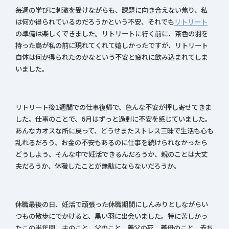
毎週の学びに刺激を受けながらも、課題に向き合えない焦り、私
は何か得られているのだろうかという不安、それでも
リトリート
の準備は楽しくできました。リトリートに行く前に、茶色の羽を
持った鳥が私の前に現れてくれて嬉しかったですが、リトリート
自体は何か得られたのかなという不安と疲れに飲み込まれてしま
いました。
リトリート後1週間での仕事復帰で、色んな不安が押し寄せてきま
した。仕事のことで、6月はずっと過剰に不安を感じていました。
あんなカオスな所に戻って、どうせまたストレス三昧で生活も心も
乱れるだろう、お金の不安もあるのに仕事を続けられなかったら
どうしよう、そんな中で妊活できるんだろうか、親のことは大丈
夫だろうか、休職したことが無駄にならないだろうか。
休職最後の日、妊活で頑張った休職期間にしんみりとしながらい
つもの散歩にでかけると、黒い羽に出会いました。特に苦しかっ
たこの半年間、夫のこと、父のこと、義父の死、義母のこと、赤ち