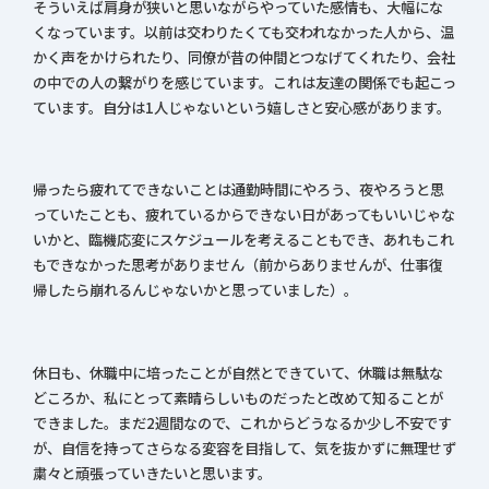
そういえば肩身が狭いと思いながらやっていた感情も、大幅にな
くなっています。以前は交わりたくても交われなかった人から、温
かく声をかけられたり、同僚が昔の仲間とつなげてくれたり、会社
の中での人の繋がりを感じています。これは友達の関係でも起こっ
ています。自分は1人じゃないという嬉しさと安心感があります。
帰ったら疲れてできないことは通勤時間にやろう、夜やろうと思
っていたことも、疲れているからできない日があってもいいじゃな
いかと、臨機応変にスケジュールを考えることもでき、あれもこれ
もできなかった思考がありません（前からありませんが、仕事復
帰したら崩れるんじゃないかと思っていました）。
休日も、休職中に培ったことが自然とできていて、休職は無駄な
どころか、私にとって素晴らしいものだったと改めて知ることが
できました。まだ2週間なので、これからどうなるか少し不安です
が、自信を持ってさらなる変容を目指して、気を抜かずに無理せず
粛々と頑張っていきたいと思います。