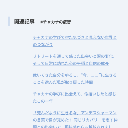
関連記事
#チャカナの叡智
チャカナの学びで得た気づきと見えない世界と
のつながり
リトリートを通して感じた出会いと涙の変化、
そして日常に訪れた心の平穏と自信の成長
裁いてきた自分をゆるし、“今、ココ”に生きる
ことを選んだ私が取り戻した時間
チャカナの学びに出会えて、命拾いしたと感じ
たこの一年
「死んだように生きるな」アンデスシャーマン
の言葉で目が覚めた！ 同じリカバリーを志す仲
間との出会いで、孤独感からも解放されまし