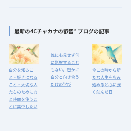
最新の4Cチャカナの叡智® ブログの記事
誰にも見せず何
に影響すること
もない。密かに
自分を知るこ
今この時から新
自分と向き合う
と・好きになる
たな人生を歩み
だけの学び
こと・大切な人
始めると心に強
たちのために力
く刻んだ日
と時間を使うこ
とに集中したい