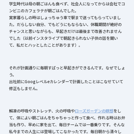
学生時代は母の朝ごはんも食べず、社会人になってからは会社でコ
ンビニのカフェラテが朝ごはんでした。
実家暮らしの時はしょっちゅう車で駅まで送ってもらっていまし
た。だらしない自分、でもどうにもならない、休職期間が絶好の
チャンスと思いながらも、早起きだけは最後まで改善されません
でした（以前インスタライブで朝起きられない子供の話を聞い
て、私だとハッとしたことがあります）。
それが計画通りに毎朝すぱっと早起きができるんです。なぜでしょ
う。
出社前にGoogレベルeカレンダーで計画したことはこなせていて
修正もしません。
解凍の呼吸やストレッチ、火の呼吸や
ローズガーデンの瞑想
をし
て、体によい朝ごはんをちゃちゃっと作って食べ、作れる時はお弁
当も作り、早めに家を出て、毎日チームでは一番乗りです。そんな
私今までの人生には登場してこなかったです。毎日朝から清々し