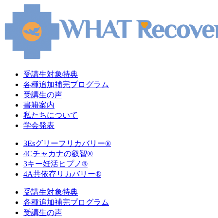
受講生対象特典
各種追加補完プログラム
受講生の声
書籍案内
私たちについて
学会発表
3Esグリーフリカバリー®
4Cチャカナの叡智®
3キー妊活ヒプノ®
4A共依存リカバリー®
受講生対象特典
各種追加補完プログラム
受講生の声