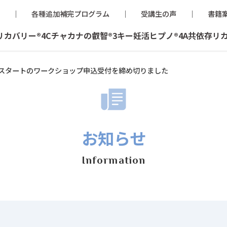
各種追加補完プログラム
受講生の声
書籍
リカバリー®
4Cチャカナの叡智®
3キー妊活ヒプノ®
4A共依存リ
年7月スタートのワークショップ申込受付を締め切りました
お知らせ
Information