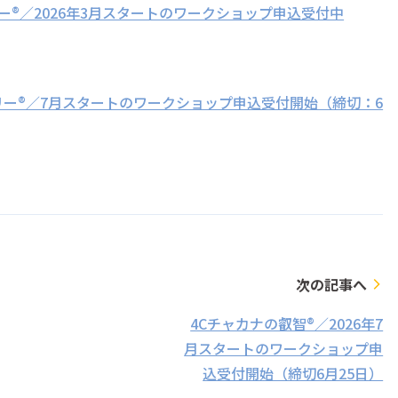
リー®／2026年3月スタートのワークショップ申込受付中
リー®／7月スタートのワークショップ申込受付開始（締切：6
次の記事へ
arrow_forward_ios
4Cチャカナの叡智®／2026年7
月スタートのワークショップ申
込受付開始（締切6月25日）