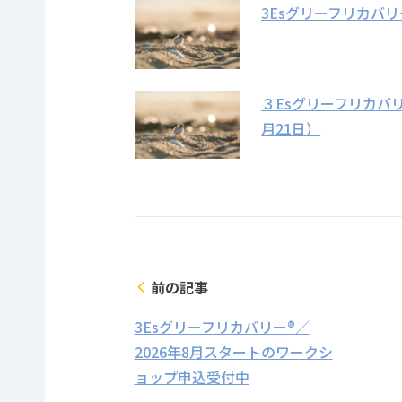
3Esグリーフリカバ
３Esグリーフリカバ
月21日）
前の記事
arrow_back_ios
3Esグリーフリカバリー®／
2026年8月スタートのワークシ
ョップ申込受付中