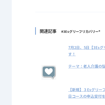
関連記事
#3Esグリーフリカバリー®
7月2日、5日【3E
す！
テーマ：老人介護の
【新規】３Esグリー
日コースの申込受付