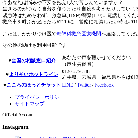
今あなたは悩みや不安を抱え1人で苦しんでいますか？
生きるのがつらく自分を傷つけたり自殺を考えたりしていま
緊急時はためらわず、救急車(119)や警察(110)に電話してく
救急車を呼ぶか迷ったら#7119に、警察に相談したい時は#91
または、かかりつけ医や
精神科救急医療機関
へ連絡してくだ
その他の助けも利用可能です
あなたの声を聴かせてください
♥
全国の相談窓口紹介
（厚生労働省）
0120-279-338
♥
よりそいホットライン
岩手県、宮城県、福島県からは0120-2
♥
こころのほっとチャット
LINE
/
Twitter
/
Facebook
プライバシーポリシー
サイトマップ
Official Account
Instagram