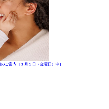
締切のご案内［１月１日（金曜日）中］