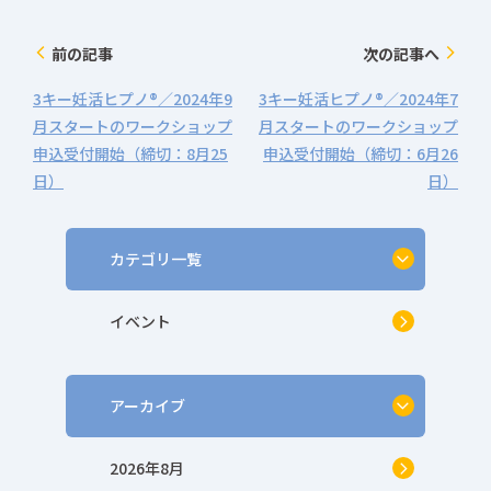
前の記事
次の記事へ
arrow_back_ios
arrow_forward_ios
3キー妊活ヒプノ®／2024年9
3キー妊活ヒプノ®／2024年7
月スタートのワークショップ
月スタートのワークショップ
申込受付開始（締切：8月25
申込受付開始（締切：6月26
日）
日）
カテゴリ一覧
イベント
アーカイブ
2026年8月