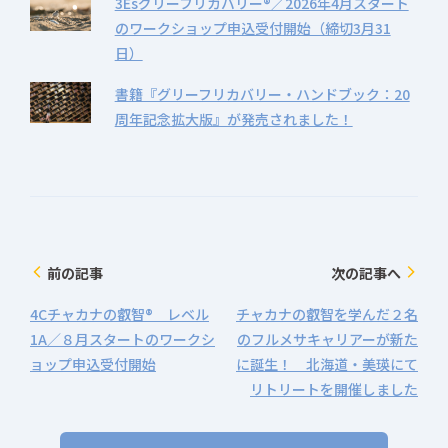
3Esグリーフリカバリー®／2026年4月スタート
のワークショップ申込受付開始（締切3月31
日）
書籍『グリーフリカバリー・ハンドブック：20
周年記念拡大版』が発売されました！
前の記事
次の記事へ
arrow_back_ios
arrow_forward_ios
4Cチャカナの叡智® レベル
チャカナの叡智を学んだ２名
1A／８月スタートのワークシ
のフルメサキャリアーが新た
ョップ申込受付開始
に誕生！ 北海道・美瑛にて
リトリートを開催しました