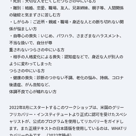
・死別：大切な人を亡くしたつらさの中にいる方
・離別：結婚、恋愛、職場、友人、兄弟姉妹、親子等、人間関係
の破綻と気まずさに苦しむ方
・しがらみ：ご近所・親戚・職場・身近な人との断ち切れない関
係が悩ましい方
・自尊心の喪失：いじめ、パワハラ、さまざまなハラスメント、
不当な扱いで、自分が尊
重されないつらさの中にいる方
・相手の人格変化による喪失：認知症などで、身近な人が別人の
ように変わってしまった
つらさの中にいる方
・健康の喪失：診断のつかない不調、老化の悩み、持病、コロナ
後遺症、がん告知など、
体調不良で心が晴れない方
2022年8月にスタートするこのワークショップは、米国のグリー
フリカバリー・インスティテュートより正式に認可を受けたスペシ
ャリストが、公式のプログラムを使用してリカバリーをガイドし
ます。また正規テキストの日本語版を使用しているのは、WHATリ
カバリーのみです。（2022年時点）