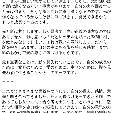
し、さらに新しい光が増していきます。しかし、光が強いほ
ど影は濃くなるという事実があります。自分の力を回復する
と光は強まり、そうなると同時に影も濃くなるのです。光が
強くなっているからこそ影に気づけます。発見できるから、
もっと成長できるのです。
光と影は共存します。影が悪者で、光が正義の味方なのでは
ありません。影は悪いものだとレッテルを貼った瞬間に相手
を敵とみなしてしまい、それは戦いを意味します。だから、
影を抱きしめます。自分の中にある影を慈しみ感謝します。
影のおかげで光の尊さに気づけるからです。
最も重要なことは、影を見失わないことです。自分の成長の
ために、変容のために、愛のために、幸せのために、影を見
失わずに生きることが今回のテーマです。
＊＊＊
これまでさまざまな実践をつうじて、自分の過去、感情、意
識と向き合ってきました。たとえ傷つけあってきた者同士で
あってもお互いに助け合う者同士になる、というように、敵
だった相手を協力者へと転換していきます。自分の意思の力
で、戦いや競争を終わらせます。そのために、知恵や知識を