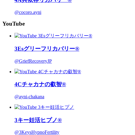
@cocoro.ayni
YouTube
3Esグリーフリカバリー®
@GriefRecoveryJP
4Cチャカナの叡智®
@ayni-chakana
3キー妊活ヒプノ®
@3KeysHypnoFertility