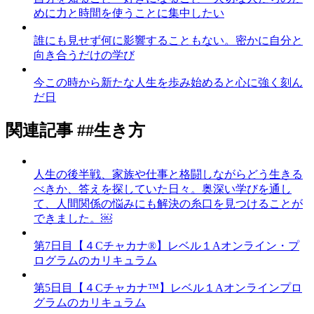
めに力と時間を使うことに集中したい
誰にも見せず何に影響することもない。密かに自分と
向き合うだけの学び
今この時から新たな人生を歩み始めると心に強く刻ん
だ日
関連記事
##生き方
人生の後半戦、家族や仕事と格闘しながらどう生きる
べきか、答えを探していた日々。奥深い学びを通し
て、人間関係の悩みにも解決の糸口を見つけることが
できました。￼
第7日目【４Cチャカナ®】レベル１Aオンライン・プ
ログラムのカリキュラム
第5日目【４Cチャカナ™️】レベル１Aオンラインプロ
グラムのカリキュラム