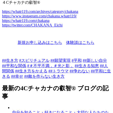
４Cチャカナの叡智®
https://whatr
119
.com/archives/category/chakana
https://www.instagram.com/chakana.whatr
119
/
https://whatr
119
.com/chakana
https://twitter.com/CHAKANA_Eichi
新規お申し込みはこちら
体験談はこちら
##生き方
#スピリチュアル
##願望実現
#平和
##新しい自分
##平和な関係
#＃不平不満，＃光と影，
##生きる知恵
##人
間関係
##生き方をかえる
##トラウマ
##争わない
##平和に生
きる
##幸せ
##敵を作らない生き方
最新の4Cチャカナの叡智® ブログの記
事
自分を知ること・好きになること・大切な人たちのた