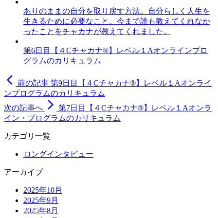
ありのままの自分を取り戻す方法。自分らしく人生を
生きるために必要なこと。今まで誰も教えてくれなか
ったことをチャカナが教えてくれました。
第6日目【４Cチャカナ®】レベル１Aオンラインプロ
グラムのカリキュラム
arrow_back_ios
前の記事
第9日目【４Cチャカナ®】レベル１Aオンライ
ンプログラムのカリキュラム
arrow_forward_ios
次の記事へ
第7日目【４Cチャカナ®】レベル１Aオンラ
イン・プログラムのカリキュラム
カテゴリ一覧
ロングインタビュー
アーカイブ
2025年10月
2025年9月
2025年8月