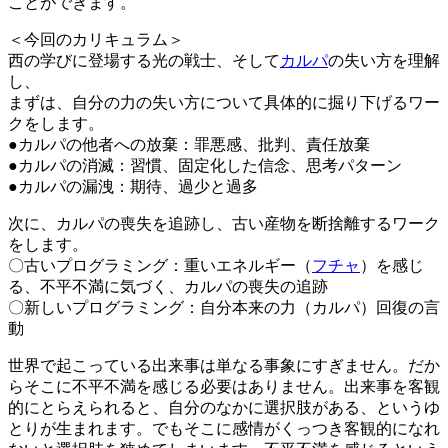
ことができます。
＜今回のカリキュラム＞
西の学びに登場する光の戦士、そして
カルパ
の失い方を理解
し、
まずは、自分の力の失い方について具体的に掘り下げるワー
クをします。
●カルパの他者への放棄：罪悪感、批判、責任放棄
●カルパの消滅：習慣、固定化した信念、思考パターン
●カルパの漏洩：期待、過少と過多
次に、カルパの喪失を追跡し、古い産物を断捨離するワーク
をします。
〇古いプログラミング：重いエネルギー（
フチャ
）を感じ
る、不平不満に気づく、カルパの喪失の追跡
〇新しいプログラミング：自分本来の力（カルパ）回復の言
動
世界で起こっている出来事は単なる事象にすぎません。だか
らそこに不平不満を感じる必要はありません。出来事を客観
的にとらえられると、自分のなかに選択肢がある、というゆ
とりが生まれます。でもそこに感情がくっつき客観的になれ