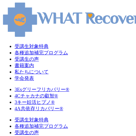
受講生対象特典
各種追加補完プログラム
受講生の声
書籍案内
私たちについて
学会発表
3Esグリーフリカバリー®
4Cチャカナの叡智®
3キー妊活ヒプノ®
4A共依存リカバリー®
受講生対象特典
各種追加補完プログラム
受講生の声