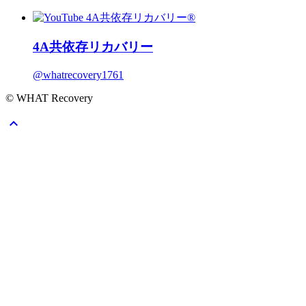
4A共依存リカバリー
@whatrecovery1761
© WHAT Recovery
expand_less