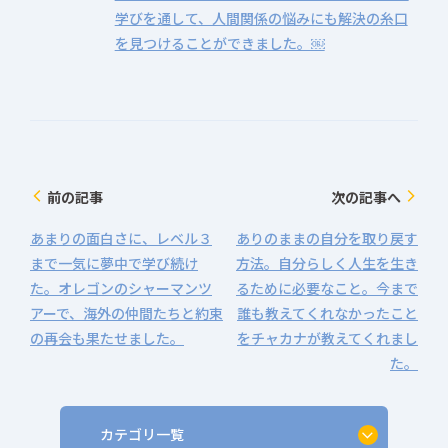
学びを通して、人間関係の悩みにも解決の糸口
を見つけることができました。￼
前の記事
次の記事へ
arrow_back_ios
arrow_forward_ios
あまりの面白さに、レベル３
ありのままの自分を取り戻す
まで一気に夢中で学び続け
方法。自分らしく人生を生き
た。オレゴンのシャーマンツ
るために必要なこと。今まで
アーで、海外の仲間たちと約束
誰も教えてくれなかったこと
の再会も果たせました。
をチャカナが教えてくれまし
た。
カテゴリ一覧