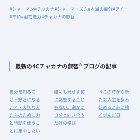
#シャーマン
#チャカナ
#シャーマニズム
#本当の自分
#アイニ
#平和
#潜在能力
#チャカナの叡智
最新の4Cチャカナの叡智® ブログの記事
自分を知るこ
誰にも見せず何
今この時から新
と・好きになる
に影響すること
たな人生を歩み
こと・大切な人
もない。密かに
始めると心に強
たちのために力
自分と向き合う
く刻んだ日
と時間を使うこ
だけの学び
とに集中したい