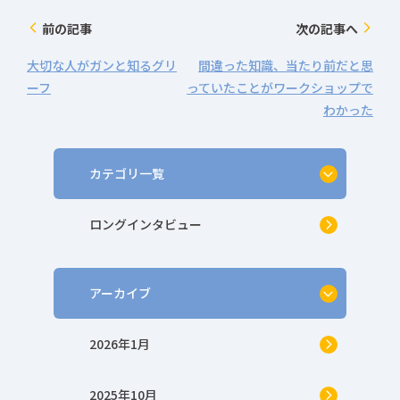
前の記事
次の記事へ
arrow_back_ios
arrow_forward_ios
大切な人がガンと知るグリ
間違った知識、当たり前だと思
ーフ
っていたことがワークショップで
わかった
カテゴリ一覧
ロングインタビュー
アーカイブ
2026年1月
2025年10月