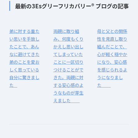
最新の3Esグリーフリカバリー® ブログの記事
弟に対する重た
両親に取り組
母と父との関係
い思いを手放し
み、何度もくり
性を見直し取り
たことで、あん
かえし思い出し
組んだことで、
なに避けてきた
てしまっていた
心が軽く穏やか
弟のことを愛お
ことに一区切り
になり、安心感
しく思っている
つけることがで
を感じられるよ
自分に驚きまし
きた。両親に対
うになりまし
た
する安心感のよ
た
うなものが芽生
えました