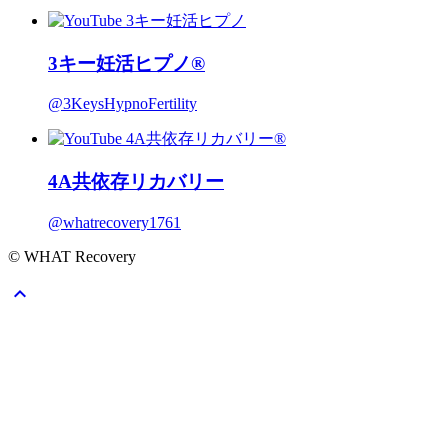
3キー妊活ヒプノ®
@3KeysHypnoFertility
4A共依存リカバリー
@whatrecovery1761
© WHAT Recovery
expand_less