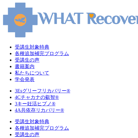
受講生対象特典
各種追加補完プログラム
受講生の声
書籍案内
私たちについて
学会発表
3Esグリーフリカバリー®
4Cチャカナの叡智®
3キー妊活ヒプノ®
4A共依存リカバリー®
受講生対象特典
各種追加補完プログラム
受講生の声