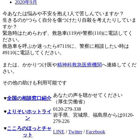
2020年9月
今あなたは悩みや不安を抱え1人で苦しんでいますか？
生きるのがつらく自分を傷つけたり自殺を考えたりしていま
すか？
緊急時はためらわず、救急車(119)や警察(110)に電話してく
ださい。
救急車を呼ぶか迷ったら#7119に、警察に相談したい時は
#9110に電話してください。
または、かかりつけ医や
精神科救急医療機関
へ連絡してくだ
さい。
その他の助けも利用可能です
あなたの声を聴かせてください
♥
全国の相談窓口紹介
（厚生労働省）
0120-279-338
♥
よりそいホットライ
岩手県、宮城県、福島県からは0120-
ン
279-226
♥
こころのほっとチャ
LINE
/
Twitter
/
Facebook
ット