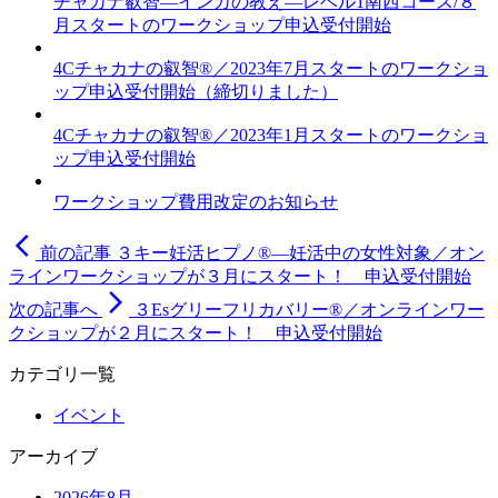
チャカナ叡智―インカの教え―レベル1南西コース/８
月スタートのワークショップ申込受付開始
4Cチャカナの叡智®／2023年7月スタートのワークショ
ップ申込受付開始（締切りました）
4Cチャカナの叡智®／2023年1月スタートのワークショ
ップ申込受付開始
ワークショップ費用改定のお知らせ
arrow_back_ios
前の記事
３キー妊活ヒプノ®―妊活中の女性対象／オン
ラインワークショップが３月にスタート！ 申込受付開始
arrow_forward_ios
次の記事へ
３Esグリーフリカバリー®／オンラインワー
クショップが２月にスタート！ 申込受付開始
カテゴリ一覧
イベント
アーカイブ
2026年8月