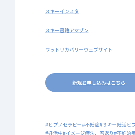
３キーインスタ
３キー書籍アマゾン
ワットリカバリーウェブサイト
新規お申し込みはこちら
#ヒプノセラピー
#不妊症
#３キー妊活ヒプ
#妊活中
#イメージ療法、若返り
#不妊治