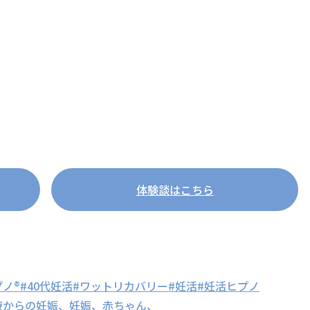
体験談はこちら
ノ®
#40代妊活
#ワットリカバリー
#妊活
#妊活ヒプノ
療からの妊娠、妊娠、赤ちゃん、