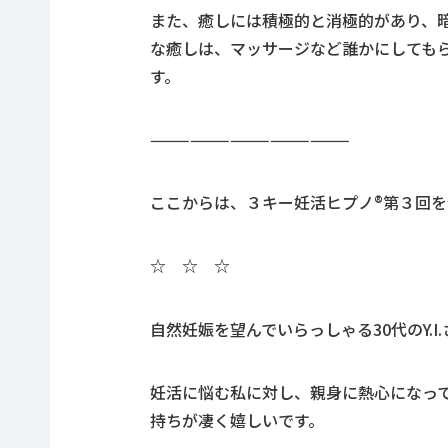
また、癒しには積極的と消極的があり、
な癒しは、マッサージなど誰かにしても
す。
———————————————
ここからは、３キー妊活ヒプノ®第３回
を
☆ ☆ ☆
自然妊娠を望んでいらっしゃる
30
代の
Y.I.
妊活に悩む私に対し、親身に熱心になっ
持ちが凄く嬉しいです。