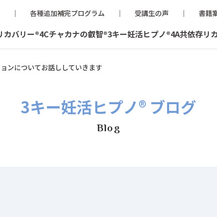
各種追加補完プログラム
受講生の声
書籍
リカバリー®
4Cチャカナの叡智®
3キー妊活ヒプノ®
4A共依存リ
ションについてお話ししていきます
3キー妊活ヒプノ® ブログ
Blog