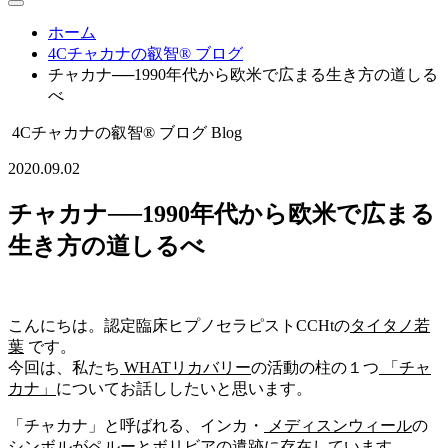
ホーム
4Cチャカナの叡智® ブログ
チャカナ──1990年代から欧米で広まる生き方の道しる
べ
4Cチャカナの叡智® ブログ
Blog
2020.09.02
チャカナ──1990年代から欧米で広まる
生き方の道しるべ
こんにちは。認定臨床ヒプノセラピストCCHtの
タイタノ若
葉
です。
今回は、私たち
WHATリカバリー
の活動の柱の１つ
「チャ
カナ」
についてお話ししたいと思います。
「チャカナ」と呼ばれる、インカ・
メディスンウィール
の
シンボルがペルーとボリビアの遺跡に存在しています。