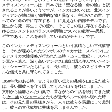
メディスンウィールは、日本では「聖なる輪、命の輪」と訳
されることが多いようですが、インカにおいては、北米イン
ディアンが地に描く物理的な物と異なり、宇宙やこの世、す
べての生命の中に存在する、目に見えない内部モデルです。
誕生から死、再生までの流れ、そしてこの世に存在するあら
ゆるエレメントのバランスや調和についての叡智──思想、
哲学であり、これを表現しているのがチャカナです。
このインカ・メディスンウィールという素晴らしい古代叡智
と、それが秘められたシンボルのチャカナは、スペインによ
るアメリカ大陸侵略が行われた当時（15～17世紀）、スペイ
ン軍から逃れ、深く高いアンデス山脈に隠れ住んでいたイン
カ・シャーマンたちにより、長い年月、彼らのスピリチュア
ルな儀式と共に守られてきました。
1950年代のある時、古よりの言い伝えの兆候を山に見た彼ら
は、長い間彼らを守り隠してくれた山々を後にしました。
文明から隔離された山奥で、昔ながらの生活を続けてきた彼
ら
ケロ族
の
シャーマン
たちが近代ペルーの街へ現れた時
は、その見た目の異様さから、人々は彼らを馬鹿にして差別
し、彼らの古代叡智に興味を示しませんでした。