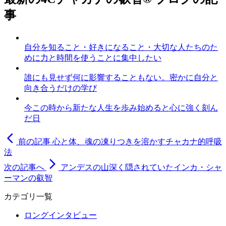
事
自分を知ること・好きになること・大切な人たちのた
めに力と時間を使うことに集中したい
誰にも見せず何に影響することもない。密かに自分と
向き合うだけの学び
今この時から新たな人生を歩み始めると心に強く刻ん
だ日
arrow_back_ios
前の記事
心と体、魂の凍りつきを溶かすチャカナ的呼吸
法
arrow_forward_ios
次の記事へ
アンデスの山深く隠されていたインカ・シャ
ーマンの叡智
カテゴリ一覧
ロングインタビュー