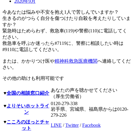
2020年9月
今あなたは悩みや不安を抱え1人で苦しんでいますか？
生きるのがつらく自分を傷つけたり自殺を考えたりしていま
すか？
緊急時はためらわず、救急車(119)や警察(110)に電話してく
ださい。
救急車を呼ぶか迷ったら#7119に、警察に相談したい時は
#9110に電話してください。
または、かかりつけ医や
精神科救急医療機関
へ連絡してくだ
さい。
その他の助けも利用可能です
あなたの声を聴かせてください
♥
全国の相談窓口紹介
（厚生労働省）
0120-279-338
♥
よりそいホットライ
岩手県、宮城県、福島県からは0120-
ン
279-226
♥
こころのほっとチャ
LINE
/
Twitter
/
Facebook
ット