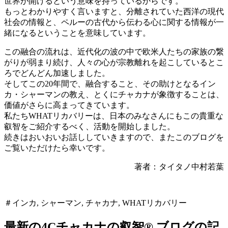
世界が開けるという意味を持っているからです。
もっとわかりやすく言いますと、分離されていた西洋の現代
社会の情報と、ペルーの古代から伝わる心に関する情報が一
緒になるということを意味しています。
この融合の流れは、近代化の波の中で欧米人たちの家族の繋
がりが弱まり続け、人々の心が宗教離れを起こしているとこ
ろでどんどん加速しました。
そしてこの20年間で、融合すること、その助けとなるイン
カ・シャーマンの教え、とくにチャカナが象徴することは、
価値がさらに高まってきています。
私たちWHATリカバリーは、日本のみなさんにもこの貴重な
叡智をご紹介するべく、活動を開始しました。
続きはおいおいお話ししていきますので、またこのブログを
ご覧いただけたら幸いです。
著者：タイタノ中村若葉
＃インカ, シャーマン, チャカナ, WHATリカバリー
最新の4Cチャカナの叡智® ブログの記