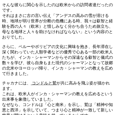
そんな彼らに関心を示したのは欧米からの訪問者達だったの
です。
それはまさに古の言い伝え「アンデスの高みの雪が溶ける
時、地球が弱り世界が分断の危機にある時、我々は叡智と経
験を西の人々（欧米）と惜しみなく分かち合うため旅立ち、
母なる地球と人々を助けなければならない」という内容のと
おりでした。
さらに、ペルーやボリビアの文化に興味を抱き、長年滞在し
深く関わっていた人類学者などの優秀で心ある一部の欧米人
たちが、インカ・シャーマンからその深遠なる叡智と儀式の
数々を学び、彼ら自身もまた現代のシャーマンとなって故郷
の北米やヨーロッパ帰り、インカ・シャーマンの教えを広め
て行きました。
チャカナには、
コンドルと鷲
が共に高みを飛ぶ姿が描かれ
ます。
これは、欧米人がインカ・シャーマンの教えを広めるという
出来事を象徴していました。
なぜなら、コンドルは「心と南米」を示し、鷲は「精神や知
恵と西洋」を示していて、つまり心と精神が一致して新しい