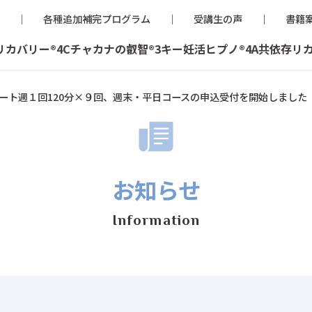
各種追加補完プログラム
受講生の声
書籍
リカバリー®
4Cチャカナの叡智®
3キー妊活ヒプノ®
4A共依存リ
ート週１回120分×９回、週末・平日コースの申込受付を開始しました
お知らせ
Information