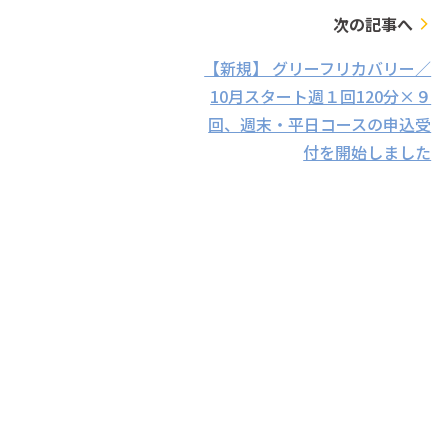
次の記事へ
arrow_forward_ios
【新規】 グリーフリカバリー／
10月スタート週１回120分×９
回、週末・平日コースの申込受
付を開始しました