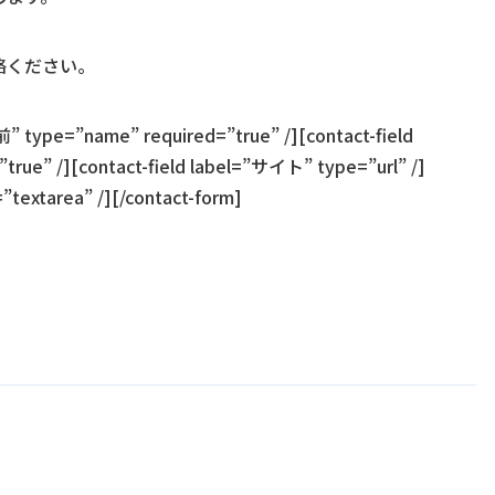
絡ください。
前” type=”name” required=”true” /][contact-field
rue” /][contact-field label=”サイト” type=”url” /]
textarea” /][/contact-form]