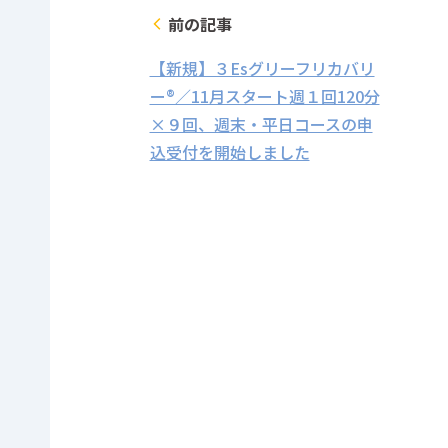
前の記事
arrow_back_ios
【新規】３Esグリーフリカバリ
ー®／11月スタート週１回120分
×９回、週末・平日コースの申
込受付を開始しました